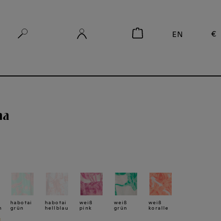
€
EN
na
habotai
habotai
weiß
weiß
weiß
n
grün
hellblau
pink
grün
koralle