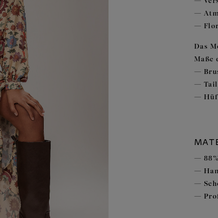
Ver
Atm
Flo
Das Mo
Maße 
Bru
Tai
Hüf
MATE
88%
Han
Sch
Pro