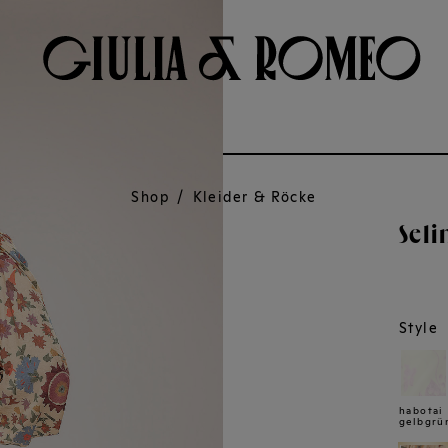
vegan luxury
Shop
/
Kleider & Röcke
Seli
Style
habotai
gelbgrü