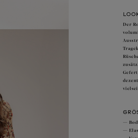
LOOK
Der Ro
volumi
Ausstr
Tragek
Rüsch
zusätz
Gefert
dezent
vielse
GRÖ
Bod
Ela