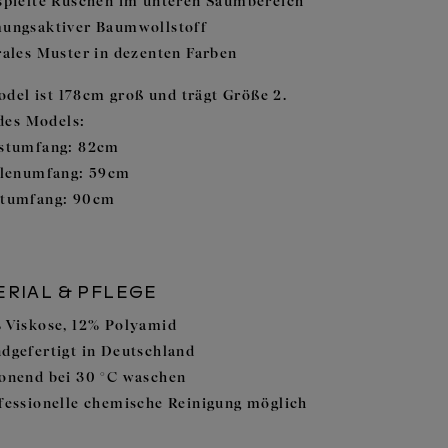
spielte Rüschen im unteren Saumbereich
ungsaktiver Baumwollstoff
rales Muster in dezenten Farben
del ist 178cm groß und trägt Größe 2.
des Models:
stumfang: 82cm
llenumfang: 59cm
tumfang: 90cm
RIAL & PFLEGE
 Viskose, 12% Polyamid
dgefertigt in Deutschland
onend bei 30 °C waschen
fessionelle chemische Reinigung möglich