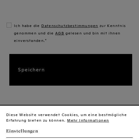
Ich habe die
Datenschutzbestimmungen
zur Kenntnis
genommen und die
AGB
gelesen und bin mit ihnen
einverstanden.*
Speichern
Diese Website verwendet Cookies, um eine bestmögliche
Newsletter
Erfahrung bieten zu können.
Mehr Informationen
Einstellungen
Kontakt